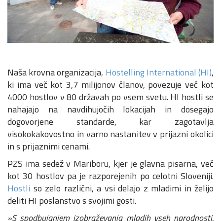
Naša krovna organizacija,
Hostelling International (HI)
,
ki ima več kot 3,7 milijonov članov, povezuje več kot
4000 hostlov v 80 državah po vsem svetu. HI hostli se
nahajajo na navdihujočih lokacijah in dosegajo
dogovorjene standarde, kar zagotavlja
visokokakovostno in varno nastanitev v prijazni okolici
in s prijaznimi cenami.
PZS ima sedež v Mariboru, kjer je glavna pisarna, več
kot 30 hostlov pa je razporejenih po celotni Sloveniji.
Hostli
so zelo različni, a vsi delajo z mladimi in želijo
deliti HI poslanstvo s svojimi gosti.
»S spodbujanjem izobraževanja mladih vseh narodnosti,