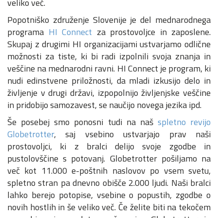
veliko več.
Popotniško združenje Slovenije je del mednarodnega
programa
HI Connect
za prostovoljce in zaposlene.
Skupaj z drugimi HI organizacijami ustvarjamo odlične
možnosti za tiste, ki bi radi izpolnili svoja znanja in
veščine na mednarodni ravni. HI Connect je program, ki
nudi edinstvene priložnosti, da mladi izkusijo delo in
življenje v drugi državi, izpopolnijo življenjske veščine
in pridobijo samozavest, se naučijo novega jezika ipd.
Še posebej smo ponosni tudi na naš
spletno revijo
Globetrotter
, saj vsebino ustvarjajo prav naši
prostovoljci, ki z bralci delijo svoje zgodbe in
pustolovščine s potovanj. Globetrotter pošiljamo na
več kot 11.000 e-poštnih naslovov po vsem svetu,
spletno stran pa dnevno obišče 2.000 ljudi. Naši bralci
lahko berejo potopise, vsebine o popustih, zgodbe o
novih hostlih in še veliko več. Če želite biti na tekočem