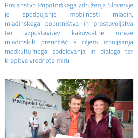
Poslanstvo Popotniškega združenja Slovenije
je spodbujanje mobilnosti mladih,
mladinskega popotništva in prostovoljstva
ter vzpostavitev kakovostne mreže
mladinskih prenočišč s ciljem izboljšanja
medkulturnega sodelovanja in dialoga ter
krepitve vrednote miru.