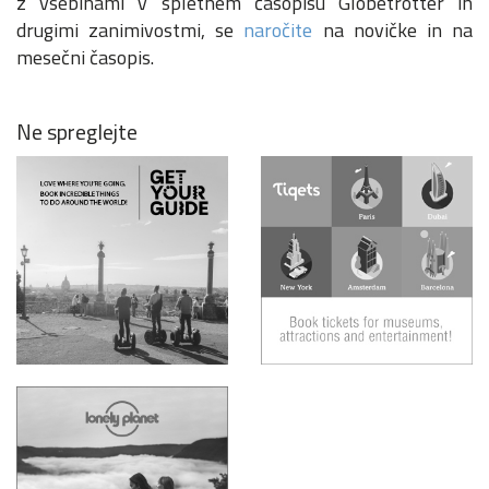
z vsebinami v spletnem časopisu Globetrotter in
drugimi zanimivostmi, se
naročite
na novičke in na
mesečni časopis.
Ne spreglejte