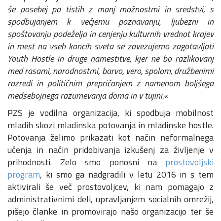
še posebej pa tistih z manj možnostmi in sredstvi, s
spodbujanjem k večjemu poznavanju, ljubezni in
spoštovanju podeželja in cenjenju kulturnih vrednot krajev
in mest na vseh koncih sveta se zavezujemo zagotavljati
Youth Hostle in druge namestitve, kjer ne bo razlikovanj
med rasami, narodnostmi, barvo, vero, spolom, družbenimi
razredi in političnim prepričanjem z namenom boljšega
medsebojnega razumevanja doma in v tujini.«
PZS je vodilna organizacija, ki spodbuja mobilnost
mladih skozi mladinska potovanja in mladinske hostle.
Potovanja želimo prikazati kot način neformalnega
učenja in način pridobivanja izkušenj za življenje v
prihodnosti. Zelo smo ponosni na
prostovoljski
program
, ki smo ga nadgradili v letu 2016 in s tem
aktivirali še več prostovoljcev, ki nam pomagajo z
administrativnimi deli, upravljanjem socialnih omrežij,
pišejo članke in promovirajo našo organizacijo ter še