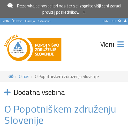
Rezervirajte
hostel
pri nas ter se izognite višji ceni zaradi
×
provizij posrednikov.
Hostli
Članstvo
E-revija
Aktivnosti
ENG
SLO
Meni
O nas
O Popotniškem združenju Slovenije
Dodatna vsebina
O Popotniškem združenju
Slovenije