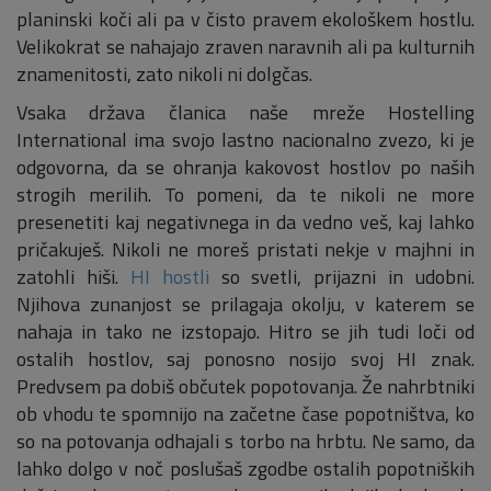
planinski koči ali pa v čisto pravem ekološkem hostlu.
Velikokrat se nahajajo zraven naravnih ali pa kulturnih
znamenitosti, zato nikoli ni dolgčas.
Vsaka država članica naše mreže Hostelling
International ima svojo lastno nacionalno zvezo, ki je
odgovorna, da se ohranja kakovost hostlov po naših
strogih merilih. To pomeni, da te nikoli ne more
presenetiti kaj negativnega in da vedno veš, kaj lahko
pričakuješ. Nikoli ne moreš pristati nekje v majhni in
zatohli hiši.
HI hostli
so svetli, prijazni in udobni.
Njihova zunanjost se prilagaja okolju, v katerem se
nahaja in tako ne izstopajo. Hitro se jih tudi loči od
ostalih hostlov, saj ponosno nosijo svoj HI znak.
Predvsem pa dobiš občutek popotovanja. Že nahrbtniki
ob vhodu te spomnijo na začetne čase popotništva, ko
so na potovanja odhajali s torbo na hrbtu. Ne samo, da
lahko dolgo v noč poslušaš zgodbe ostalih popotniških