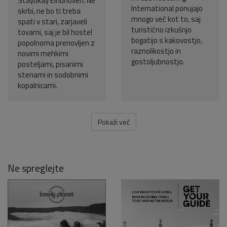
Stayokay Eindhoven. Ne
International ponujajo
skrbi, ne bo ti treba
mnogo več kot to, saj
spati v stari, zarjaveli
turistično izkušnjo
tovarni, saj je bil hostel
bogatijo s kakovostjo,
popolnoma prenovljen z
raznolikostjo in
novimi mehkimi
gostoljubnostjo.
posteljami, pisanimi
stenami in sodobnimi
kopalnicami.
Pokaži več
Ne spreglejte