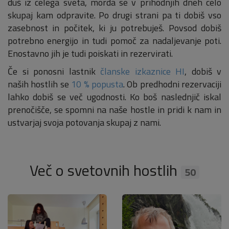
duš iz celega sveta, morda se v prihodnjih dneh celo
skupaj kam odpravite. Po drugi strani pa ti dobiš vso
zasebnost in počitek, ki ju potrebuješ. Povsod dobiš
potrebno energijo in tudi pomoč za nadaljevanje poti.
Enostavno jih je tudi poiskati in rezervirati.
Če si ponosni lastnik
članske izkaznice HI
, dobiš v
naših hostlih se
10 % popusta
. Ob predhodni rezervaciji
lahko dobiš se več ugodnosti. Ko boš naslednjič iskal
prenočišče, se spomni na naše hostle in pridi k nam in
ustvarjaj svoja potovanja skupaj z nami.
Več o svetovnih hostlih
50