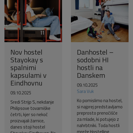
Nov hostel
Danhostel –
Stayokay s
sodobni HI
spalnimi
hostli na
kapsulami v
Danskem
Eindhovnu
09.10.2025
Sara Vuk
09.10.2025
Ko pomislimo na hostel,
Sredi Strijp S, nekdanje
si najprej predstavljamo
Philipsove tovarniške
preprosto prenočišče
četrti, kjer so nekoč
za mlade, ki potujejo z
proizvajali žarnice,
nahrbtniki. Toda hostli
danes stoji hostel
mreže Hostelling