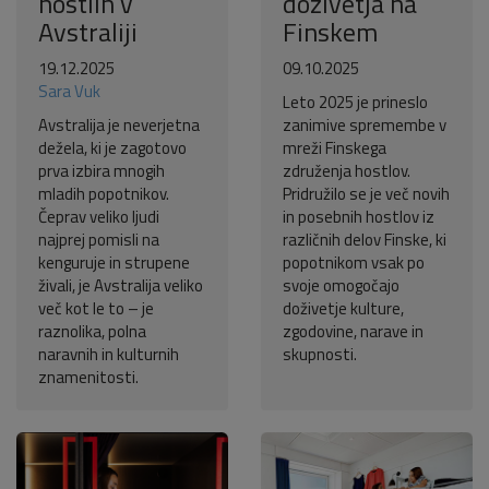
hostlih v
doživetja na
Avstraliji
Finskem
19.12.2025
09.10.2025
Sara Vuk
Leto 2025 je prineslo
Avstralija je neverjetna
zanimive spremembe v
dežela, ki je zagotovo
mreži Finskega
prva izbira mnogih
združenja hostlov.
mladih popotnikov.
Pridružilo se je več novih
Čeprav veliko ljudi
in posebnih hostlov iz
najprej pomisli na
različnih delov Finske, ki
kenguruje in strupene
popotnikom vsak po
živali, je Avstralija veliko
svoje omogočajo
več kot le to – je
doživetje kulture,
raznolika, polna
zgodovine, narave in
naravnih in kulturnih
skupnosti.
znamenitosti.