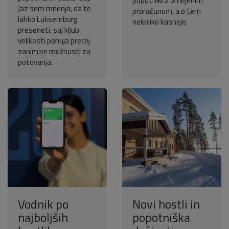
popotniki z omejenim
Jaz sem mnenja, da te
proračunom, a o tem
lahko Luksemburg
nekoliko kasneje.
preseneti, saj kljub
velikosti ponuja precej
zanimive možnosti za
potovanja.
Vodnik po
Novi hostli in
najboljših
popotniška