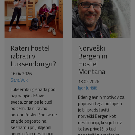
Kateri hostel
Norveški
izbrati v
Bergen in
Luksemburgu?
Hostel
Montana
16.04.2026
Sara Vuk
13.02.2026
Igor Jurišič
Luksemburg spada pod
najmanjše države
Eden glavnih motivov za
sveta, znan pa je tudi
pripravo tega potopisa
po tem, da ni ravno
je bil predstaviti
poceni. Posledično se ne
norveški Bergen kot
znajde pogosto na
destinacijo, ki si jo brez
seznamu priljubljenih
težav privoščijo tudi
popotniških destinacij.