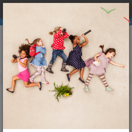
Rezervirajte
hostel
pri nas ter se izognite višji ceni zaradi
×
provizij posrednikov.
Hostli
Članstvo
E-revija
Aktivnosti
ENG
SLO
Meni
O nas
Svetovni hostli
Dodatna vsebina
Svetovni hostli
Popolno potovanje je sestavljeno iz tisočih